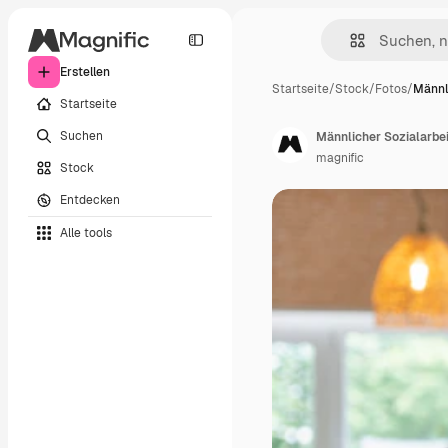
Erstellen
Startseite
/
Stock
/
Fotos
/
Männl
Startseite
Suchen
Männlicher Sozialarbei
magnific
Stock
Entdecken
Alle tools