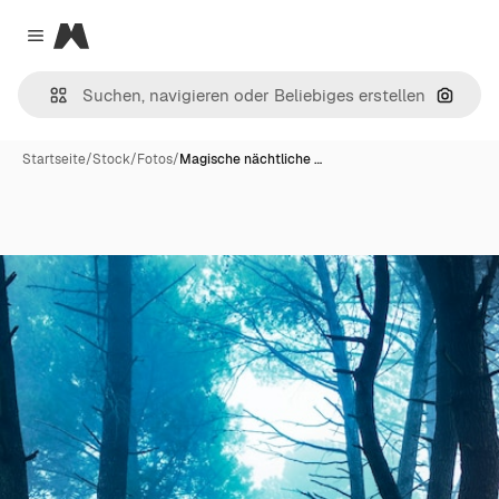
Magnific
Close menu
Nach B
Startseite
/
Stock
/
Fotos
/
Magische nächtliche …