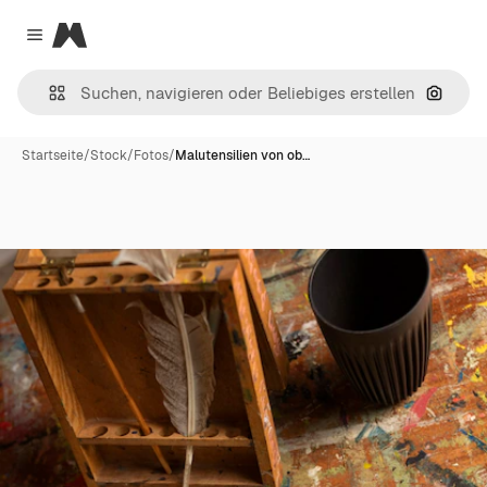
Magnific
Close menu
Nach B
Startseite
/
Stock
/
Fotos
/
Malutensilien von ob…