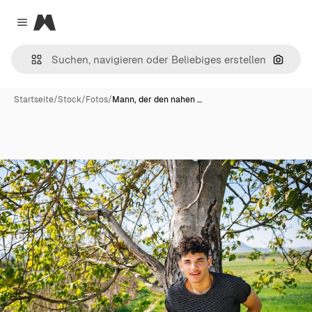
Magnific
Close menu
Nach B
Startseite
/
Stock
/
Fotos
/
Mann, der den nahen …