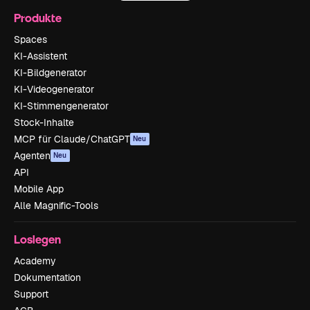
Produkte
Spaces
KI-Assistent
KI-Bildgenerator
KI-Videogenerator
KI-Stimmengenerator
Stock-Inhalte
MCP für Claude/ChatGPT
Neu
Agenten
Neu
API
Mobile App
Alle Magnific-Tools
Loslegen
Academy
Dokumentation
Support