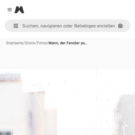
Magnific
Close menu
Nach B
Startseite
/
Stock
/
Fotos
/
Mann, der Fenster pu…