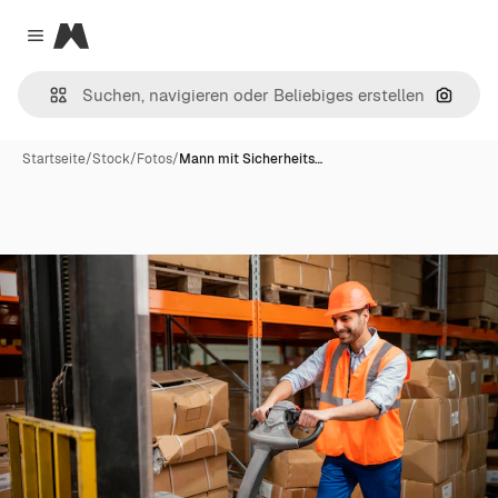
Magnific
Close menu
Nach B
Startseite
/
Stock
/
Fotos
/
Mann mit Sicherheits…