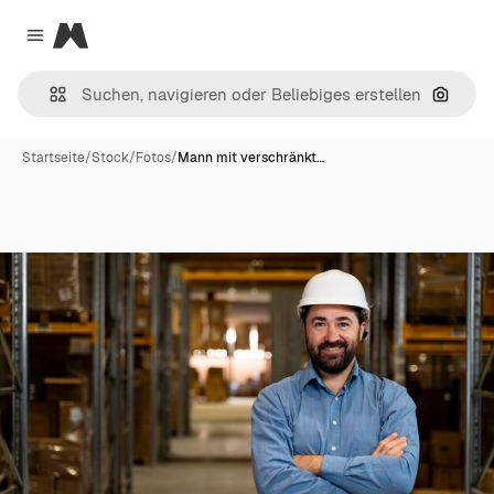
Magnific
Close menu
Nach B
Startseite
/
Stock
/
Fotos
/
Mann mit verschränkt…