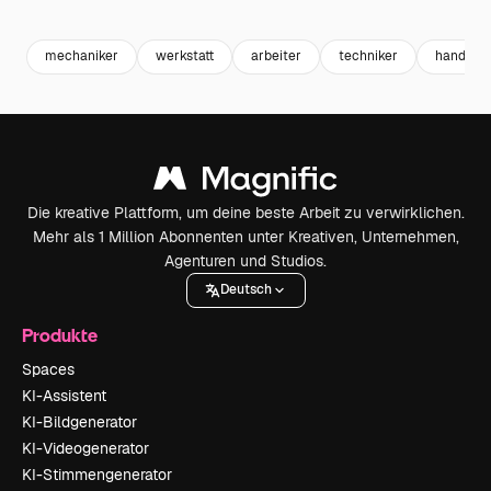
Premium
Premium
Premium
Premium
mechaniker
werkstatt
arbeiter
techniker
handwer
Die kreative Plattform, um deine beste Arbeit zu verwirklichen.
Mehr als 1 Million Abonnenten unter Kreativen, Unternehmen,
Agenturen und Studios.
Deutsch
Produkte
Spaces
KI-Assistent
KI-Bildgenerator
KI-Videogenerator
KI-Stimmengenerator