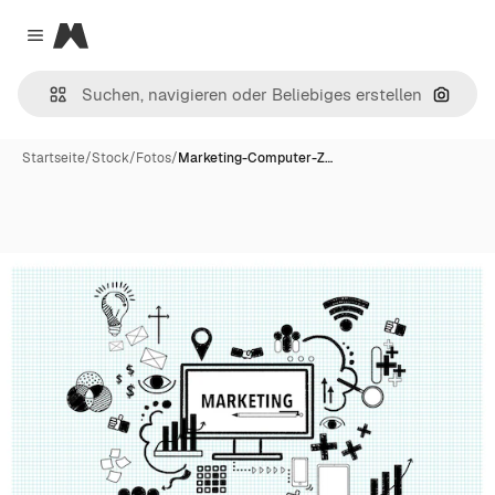
Magnific
Close menu
Nach B
Startseite
/
Stock
/
Fotos
/
Marketing-Computer-Z…