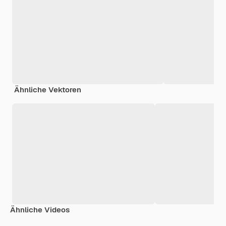
Ähnliche Vektoren
Ähnliche Videos
Premium
Premium
Premium
Premium