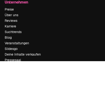
Unternehmen
Preise
Über uns
Reviews
Karriere
Suchtrends
Blog
Veranstaltungen
Slidesgo
Deine Inhalte verkaufen
Pressesaal
Suchst du nach magnific.ai
Kontakt aufnehmen
Kundensupport
Instagram
YouTube
LinkedIn