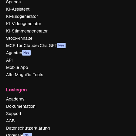
Spaces
KI-Assistent
KI-Bildgenerator
KI-Videogenerator
KI-Stimmengenerator
Stock-Inhalte
MCP für Claude/ChatGPT
Neu
Agenten
Neu
API
Mobile App
Alle Magnific-Tools
Loslegen
Academy
Dokumentation
Support
AGB
Datenschutzerklärung
Originale
Neu