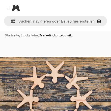
Magnific
Close menu
Nach B
Startseite
/
Stock
/
Fotos
/
Marketingkonzept mit…