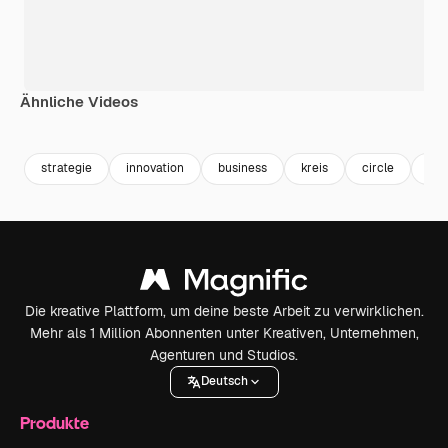
Ähnliche Videos
Premium
Premium
Premium
Premium
strategie
innovation
business
kreis
circle
ne
Die kreative Plattform, um deine beste Arbeit zu verwirklichen.
Mehr als 1 Million Abonnenten unter Kreativen, Unternehmen,
Agenturen und Studios.
Deutsch
Produkte