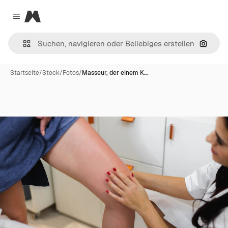
Magnific
Close menu
Nach B
Startseite
/
Stock
/
Fotos
/
Masseur, der einem K…