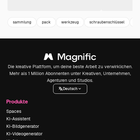
sammlung
pack
werkzeug
schraubenschlüssel
el
Die kreative Plattform, um deine beste Arbeit zu verwirklichen.
Mehr als 1 Million Abonnenten unter Kreativen, Unternehmen,
Agenturen und Studios.
Deutsch
Produkte
Spaces
KI-Assistent
KI-Bildgenerator
KI-Videogenerator