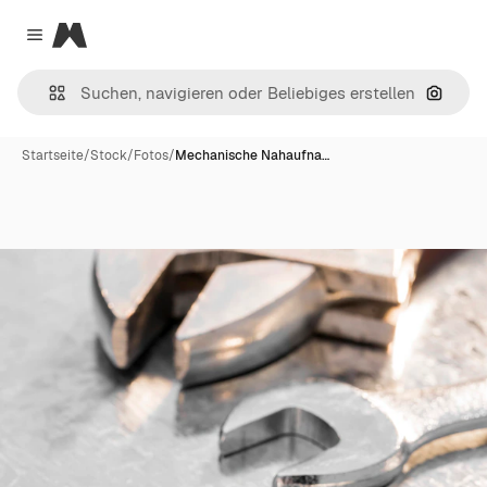
Magnific
Close menu
Nach B
Startseite
/
Stock
/
Fotos
/
Mechanische Nahaufna…