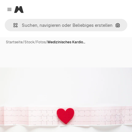
Magnific
Close menu
Nach B
Startseite
/
Stock
/
Fotos
/
Medizinisches Kardio…