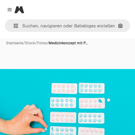
Magnific
Close menu
Nach B
Startseite
/
Stock
/
Fotos
/
Medizinkonzept mit P…