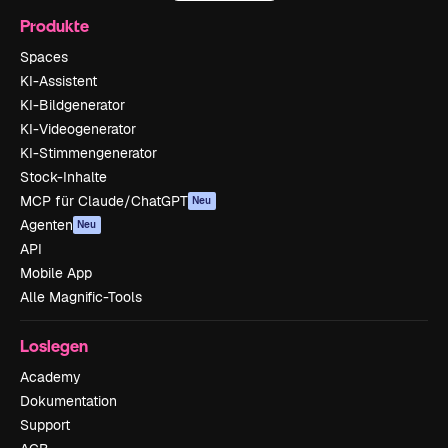
Produkte
Spaces
KI-Assistent
KI-Bildgenerator
KI-Videogenerator
KI-Stimmengenerator
Stock-Inhalte
MCP für Claude/ChatGPT
Neu
Agenten
Neu
API
Mobile App
Alle Magnific-Tools
Loslegen
Academy
Dokumentation
Support