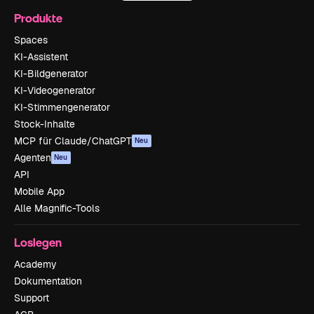
Produkte
Spaces
KI-Assistent
KI-Bildgenerator
KI-Videogenerator
KI-Stimmengenerator
Stock-Inhalte
MCP für Claude/ChatGPT
Neu
Agenten
Neu
API
Mobile App
Alle Magnific-Tools
Loslegen
Academy
Dokumentation
Support