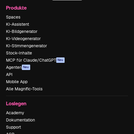
Produkte
Spaces
KI-Assistent
KI-Bildgenerator
KI-Videogenerator
KI-Stimmengenerator
Stock-Inhalte
MCP für Claude/ChatGPT
Neu
Agenten
Neu
API
Mobile App
Alle Magnific-Tools
Loslegen
Academy
Dokumentation
Support