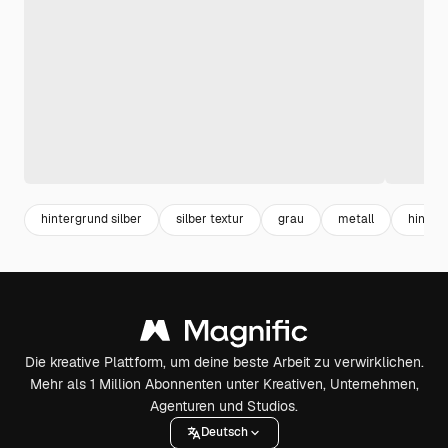
hintergrund silber
silber textur
grau
metall
hinter
Die kreative Plattform, um deine beste Arbeit zu verwirklichen.
Mehr als 1 Million Abonnenten unter Kreativen, Unternehmen,
Agenturen und Studios.
Deutsch