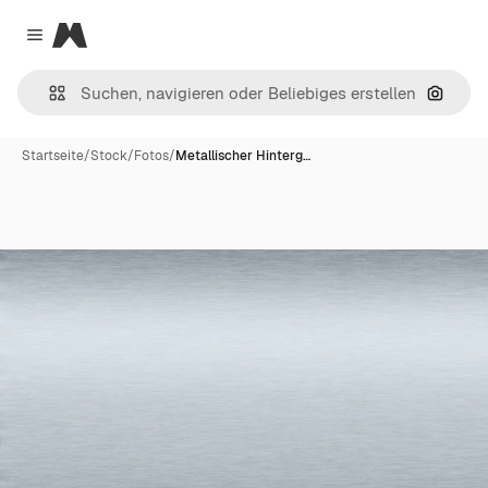
Magnific
Close menu
Nach B
Startseite
/
Stock
/
Fotos
/
Metallischer Hinterg…