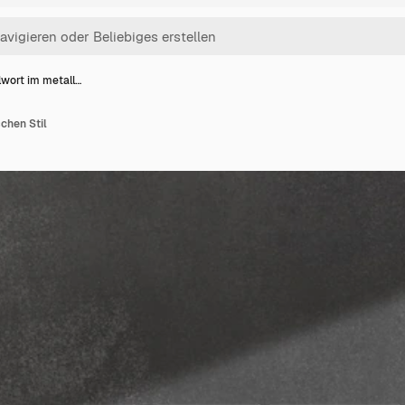
lwort im metall…
chen Stil