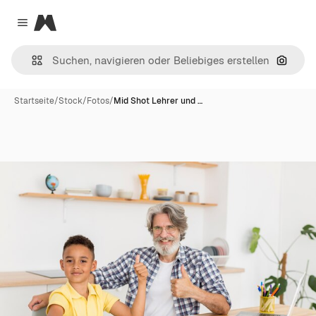
Magnific
Close menu
Nach B
Startseite
/
Stock
/
Fotos
/
Mid Shot Lehrer und …