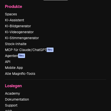
Produkte
Spaces
KI-Assistent
KI-Bildgenerator
KI-Videogenerator
KI-Stimmengenerator
Stock-Inhalte
MCP für Claude/ChatGPT
Neu
Agenten
Neu
API
Mobile App
Alle Magnific-Tools
Loslegen
Academy
Dokumentation
Support