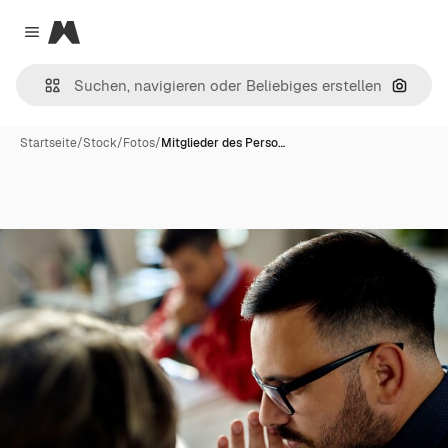
Magnific
Close menu
Nach B
Startseite
/
Stock
/
Fotos
/
Mitglieder des Perso…