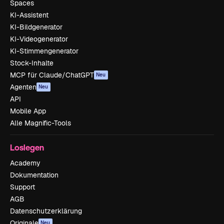
Spaces
KI-Assistent
KI-Bildgenerator
KI-Videogenerator
KI-Stimmengenerator
Stock-Inhalte
MCP für Claude/ChatGPT
Neu
Agenten
Neu
API
Mobile App
Alle Magnific-Tools
Loslegen
Academy
Dokumentation
Support
AGB
Datenschutzerklärung
Originale
Neu