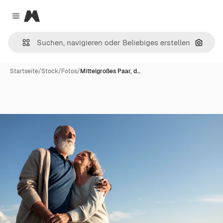
Magnific
Close menu
Nach B
Startseite
/
Stock
/
Fotos
/
Mittelgroßes Paar, d…