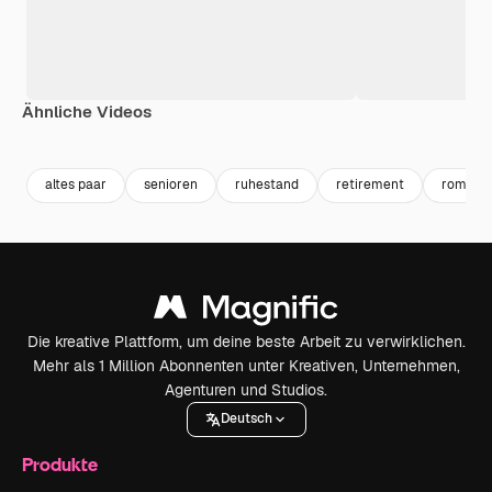
Ähnliche Videos
Premium
Premium
Premium
Premium
Generiert v
altes paar
senioren
ruhestand
retirement
romanti
Die kreative Plattform, um deine beste Arbeit zu verwirklichen.
Mehr als 1 Million Abonnenten unter Kreativen, Unternehmen,
Agenturen und Studios.
Deutsch
Produkte