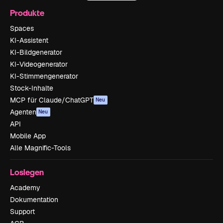
Produkte
Spaces
KI-Assistent
KI-Bildgenerator
KI-Videogenerator
KI-Stimmengenerator
Stock-Inhalte
MCP für Claude/ChatGPT
Neu
Agenten
Neu
API
Mobile App
Alle Magnific-Tools
Loslegen
Academy
Dokumentation
Support