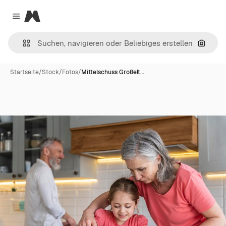
Magnific
Close menu
Nach B
Startseite
/
Stock
/
Fotos
/
Mittelschuss Großelt…