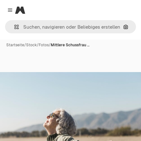
Magnific
Close menu
Nach B
Startseite
/
Stock
/
Fotos
/
Mittlere Schussfrau …