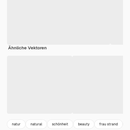
Ähnliche Vektoren
natur
natural
schönheit
beauty
frau strand
b