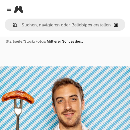
Magnific
Close menu
Nach B
Startseite
/
Stock
/
Fotos
/
Mittlerer Schuss des…