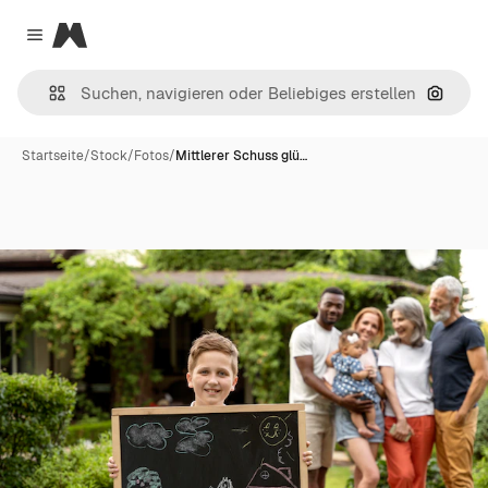
Magnific
Close menu
Nach B
Startseite
/
Stock
/
Fotos
/
Mittlerer Schuss glü…