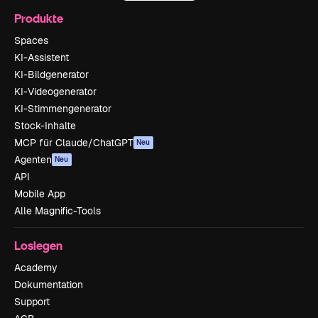
Produkte
Spaces
KI-Assistent
KI-Bildgenerator
KI-Videogenerator
KI-Stimmengenerator
Stock-Inhalte
MCP für Claude/ChatGPT
Neu
Agenten
Neu
API
Mobile App
Alle Magnific-Tools
Loslegen
Academy
Dokumentation
Support