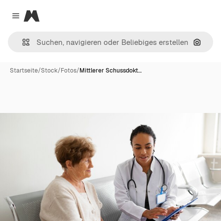
Magnific
Close menu
Nach B
Startseite
/
Stock
/
Fotos
/
Mittlerer Schussdokt…