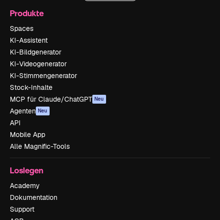
Produkte
Spaces
KI-Assistent
KI-Bildgenerator
KI-Videogenerator
KI-Stimmengenerator
Stock-Inhalte
MCP für Claude/ChatGPT
Neu
Agenten
Neu
API
Mobile App
Alle Magnific-Tools
Loslegen
Academy
Dokumentation
Support