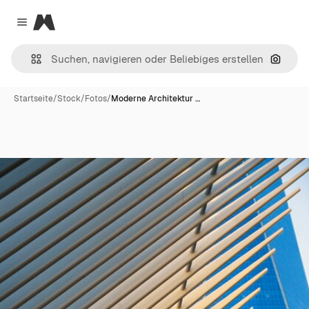
Magnific
Close menu
Nach B
Startseite
/
Stock
/
Fotos
/
Moderne Architektur …