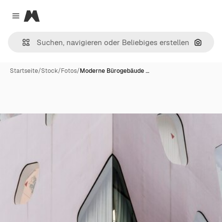
Magnific
Close menu
Nach B
Startseite
/
Stock
/
Fotos
/
Moderne Bürogebäude …