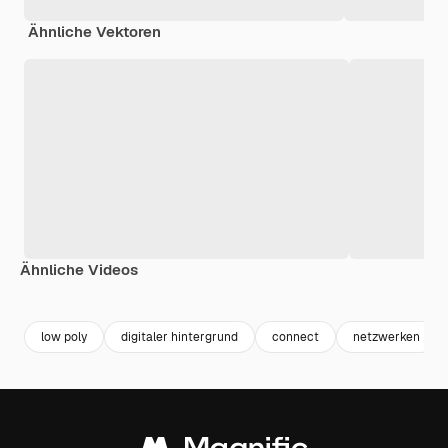
Ähnliche Vektoren
Ähnliche Videos
Premium
Premium
Premium
Premium
low poly
digitaler hintergrund
connect
netzwerken