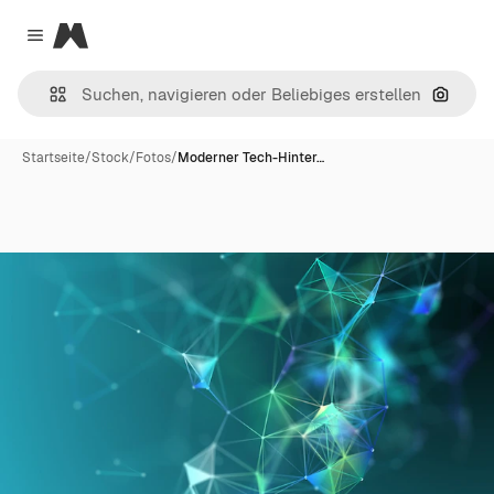
Magnific
Close menu
Nach B
Startseite
/
Stock
/
Fotos
/
Moderner Tech-Hinter…