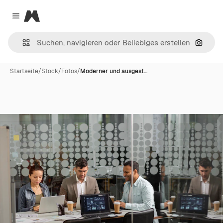
Magnific
Close menu
Nach B
Startseite
/
Stock
/
Fotos
/
Moderner und ausgest…