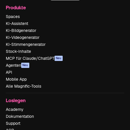
Produkte
Spaces
KI-Assistent
KI-Bildgenerator
KI-Videogenerator
KI-Stimmengenerator
Stock-Inhalte
MCP für Claude/ChatGPT
Neu
Agenten
Neu
API
Mobile App
Alle Magnific-Tools
Loslegen
Academy
Dokumentation
Support