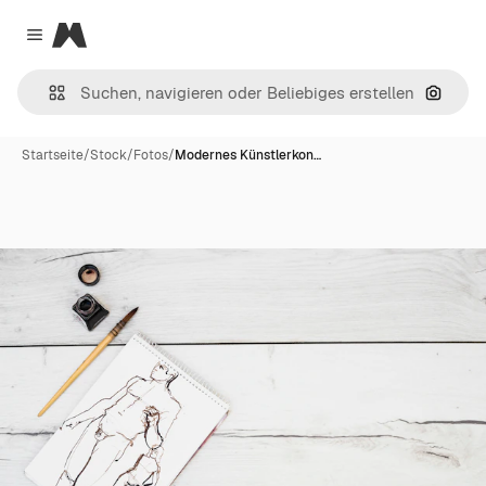
Magnific
Close menu
Nach B
Startseite
/
Stock
/
Fotos
/
Modernes Künstlerkon…