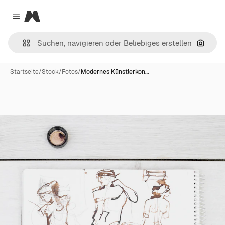
Magnific
Close menu
Nach B
Startseite
/
Stock
/
Fotos
/
Modernes Künstlerkon…