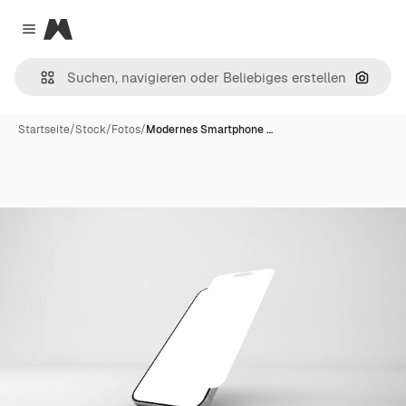
Magnific
Close menu
Nach B
Startseite
/
Stock
/
Fotos
/
Modernes Smartphone …