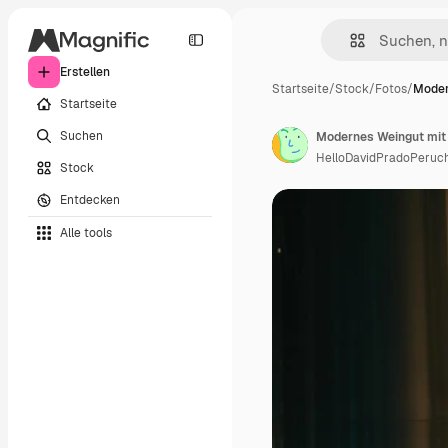
Erstellen
Startseite
/
Stock
/
Fotos
/
Moder
Startseite
Suchen
Modernes Weingut mit
HelloDavidPradoPeruc
Stock
Entdecken
Alle tools