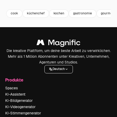
Premium
Premium
Premium
Premium
cook
küchenchef
kochen
gastronomie
gourmet
Die kreative Plattform, um deine beste Arbeit zu verwirklichen.
Mehr als 1 Million Abonnenten unter Kreativen, Unternehmen,
Agenturen und Studios.
Deutsch
Produkte
Spaces
KI-Assistent
KI-Bildgenerator
KI-Videogenerator
KI-Stimmengenerator