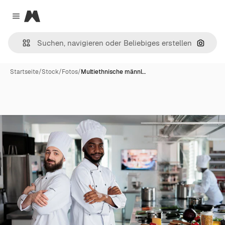
Magnific
Close menu
Nach B
Startseite
/
Stock
/
Fotos
/
Multiethnische männl…