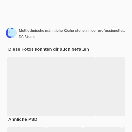
Multiethnische männliche Köche stehen in der professionellen Küche des Restaurants mit verschränkten Armen, während sie Zutaten für das Gericht zubereiten. Kulinarische Experten tragen Kochmützen, während sie in der Nähe der Kochstation stehen.
DC Studio
Diese Fotos könnten dir auch gefallen
Ähnliche PSD