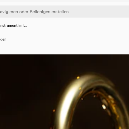
instrument im L…
aden