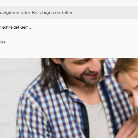
r schneidet Gem…
üse