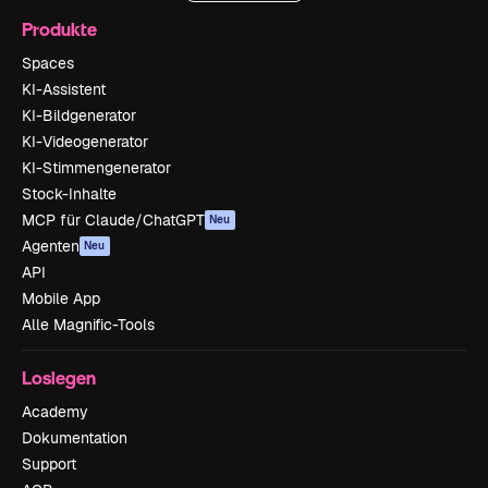
Produkte
Spaces
KI-Assistent
KI-Bildgenerator
KI-Videogenerator
KI-Stimmengenerator
Stock-Inhalte
MCP für Claude/ChatGPT
Neu
Agenten
Neu
API
Mobile App
Alle Magnific-Tools
Loslegen
Academy
Dokumentation
Support