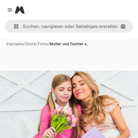
Magnific
Close menu
Nach B
Startseite
/
Stock
/
Fotos
/
Mutter und Tochter s…