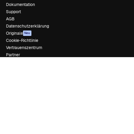
Dokumentation
Support
AGB
Datenschutzerklärung
Originale
Neu
Cookie-Richtlinie
Vertrauenszentrum
Partner
Unternehmen
Unternehmen
Preise
Über uns
Reviews
Karriere
Suchtrends
Blog
Veranstaltungen