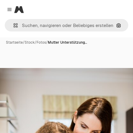
Magnific
Close menu
Nach B
Startseite
/
Stock
/
Fotos
/
Mutter Unterstützung…