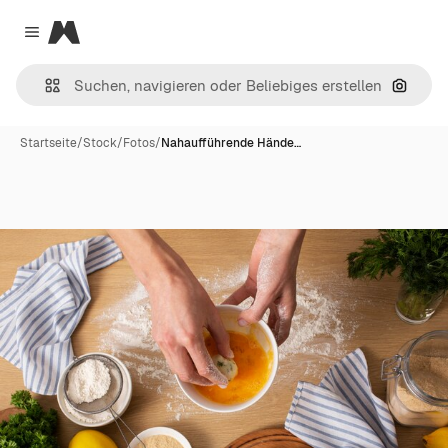
Magnific
Close menu
Nach B
Startseite
/
Stock
/
Fotos
/
Nahaufführende Hände…