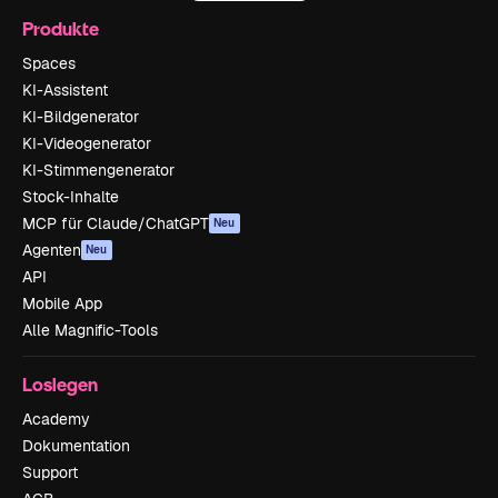
Produkte
Spaces
KI-Assistent
KI-Bildgenerator
KI-Videogenerator
KI-Stimmengenerator
Stock-Inhalte
MCP für Claude/ChatGPT
Neu
Agenten
Neu
API
Mobile App
Alle Magnific-Tools
Loslegen
Academy
Dokumentation
Support