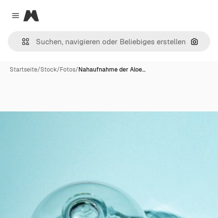
Magnific
Close menu
Nach B
Startseite
/
Stock
/
Fotos
/
Nahaufnahme der Aloe…