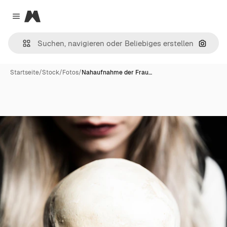
Magnific
Close menu
Nach B
Startseite
/
Stock
/
Fotos
/
Nahaufnahme der Frau…