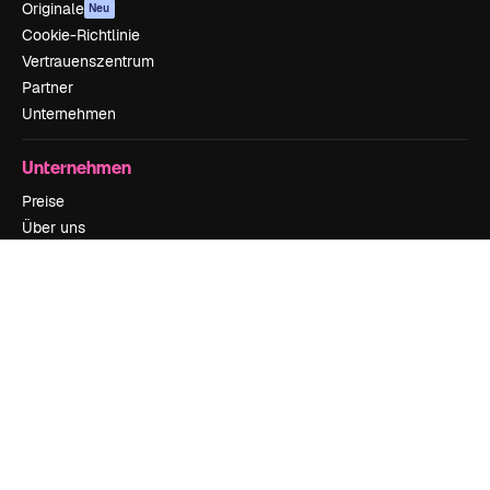
Originale
Neu
Cookie-Richtlinie
Vertrauenszentrum
Partner
Unternehmen
Unternehmen
Preise
Über uns
Reviews
Karriere
Suchtrends
Blog
Veranstaltungen
Slidesgo
Deine Inhalte verkaufen
Pressesaal
Suchst du nach magnific.ai