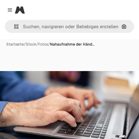
Magnific
Close menu
Nach B
Startseite
/
Stock
/
Fotos
/
Nahaufnahme der Händ…