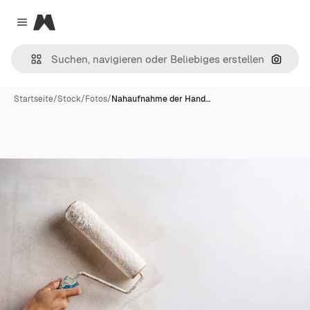
Magnific
Close menu
Nach B
Startseite
/
Stock
/
Fotos
/
Nahaufnahme der Hand…