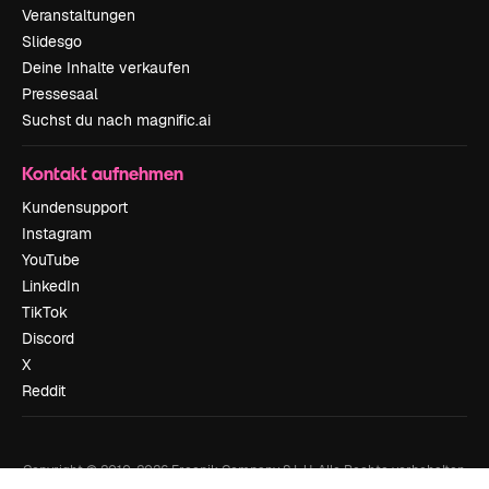
Veranstaltungen
Slidesgo
Deine Inhalte verkaufen
Pressesaal
Suchst du nach magnific.ai
Kontakt aufnehmen
Kundensupport
Instagram
YouTube
LinkedIn
TikTok
Discord
X
Reddit
Copyright © 2010-
2026
Freepik Company S.L.U.
Alle Rechte vorbehalten
.