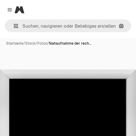
Magnific
Close menu
Nach B
Startseite
/
Stock
/
Fotos
/
Nahaufnahme der rech…