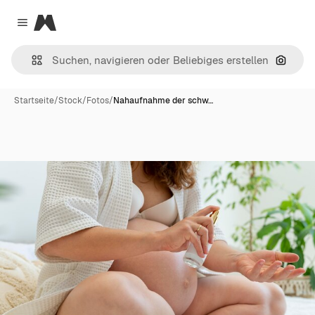
Magnific
Close menu
Nach B
Startseite
/
Stock
/
Fotos
/
Nahaufnahme der schw…