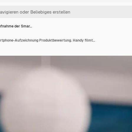
fnahme der Smar…
Nahaufnahme der Smartphone-Aufzeichnung Produktbewertung. Handy filmt Moderatorin beim Vlog-Testen von Laptop-Computern. Social-Media-Influencer, der vor der Kamera Gadget-Empfehlungen macht.