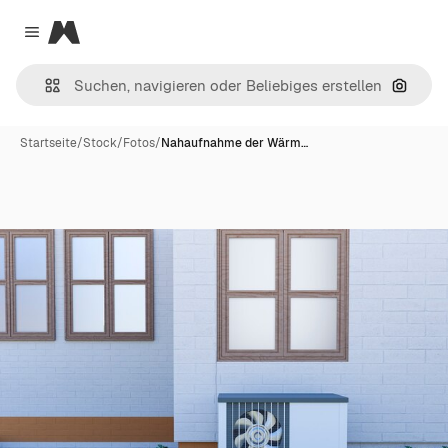
Magnific
Close menu
Nach B
Startseite
/
Stock
/
Fotos
/
Nahaufnahme der Wärm…