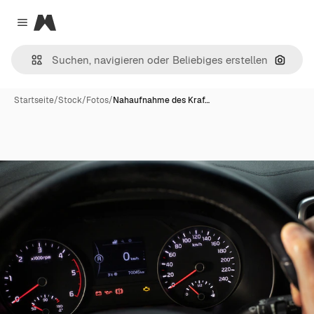
Magnific
Close menu
Nach B
Startseite
/
Stock
/
Fotos
/
Nahaufnahme des Kraf…