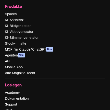
Produkte
Spaces
KI-Assistent
KI-Bildgenerator
KI-Videogenerator
KI-Stimmengenerator
Stock-Inhalte
MCP für Claude/ChatGPT
Neu
Agenten
Neu
API
Mobile App
Alle Magnific-Tools
Loslegen
Academy
Dokumentation
Support