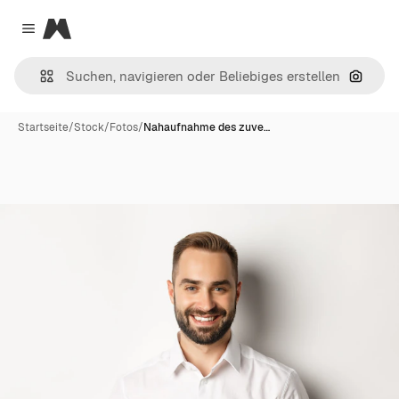
Magnific
Close menu
Nach B
Startseite
/
Stock
/
Fotos
/
Nahaufnahme des zuve…