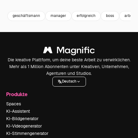
Premium
Premium
geschäftsmann
manager
erfolgreich
boss
arbeitg
Die kreative Plattform, um deine beste Arbeit zu verwirklichen.
Mehr als 1 Million Abonnenten unter Kreativen, Unternehmen,
Agenturen und Studios.
Deutsch
Produkte
Spaces
KI-Assistent
KI-Bildgenerator
KI-Videogenerator
KI-Stimmengenerator