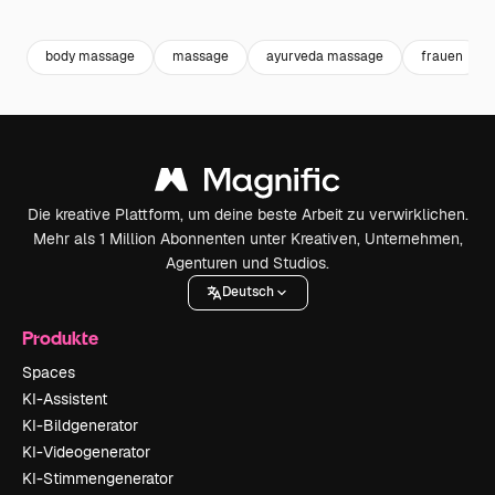
Premium
Premium
Premium
Premium
body massage
massage
ayurveda massage
frauen
Die kreative Plattform, um deine beste Arbeit zu verwirklichen.
Mehr als 1 Million Abonnenten unter Kreativen, Unternehmen,
Agenturen und Studios.
Deutsch
Produkte
Spaces
KI-Assistent
KI-Bildgenerator
KI-Videogenerator
KI-Stimmengenerator