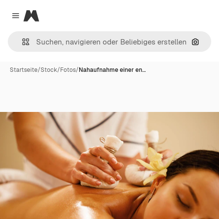
Magnific
Close menu
Nach B
Startseite
/
Stock
/
Fotos
/
Nahaufnahme einer en…